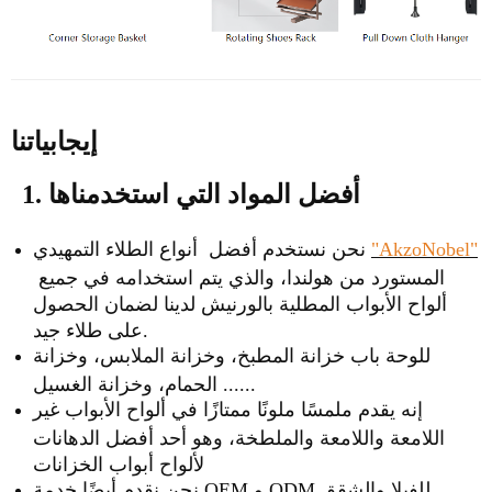
إيجابياتنا
1. أفضل المواد التي استخدمناها
"AkzoNobel"
نحن نستخدم أفضل أنواع الطلاء التمهيدي
المستورد من هولندا، والذي يتم استخدامه في جميع
ألواح الأبواب المطلية بالورنيش لدينا لضمان الحصول
على طلاء جيد.
للوحة باب خزانة المطبخ، وخزانة الملابس، وخزانة
الحمام، وخزانة الغسيل ......
إنه يقدم ملمسًا ملونًا ممتازًا في ألواح الأبواب غير
اللامعة واللامعة والملطخة، وهو أحد أفضل الدهانات
لألواح أبواب الخزانات
نحن نقدم أيضًا خدمة OEM و ODM للفيلا والشقق