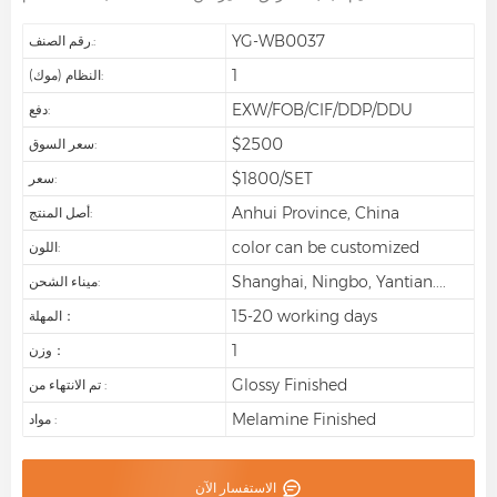
YG-WB0037
رقم الصنف.:
1
النظام (موك):
EXW/FOB/CIF/DDP/DDU
دفع:
$2500
سعر السوق:
$1800/SET
سعر:
Anhui Province, China
أصل المنتج:
color can be customized
اللون:
Shanghai, Ningbo, Yantian....
ميناء الشحن:
15-20 working days
المهلة：
1
وزن：
Glossy Finished
تم الانتهاء من :
Melamine Finished
مواد :
الاستفسار الآن