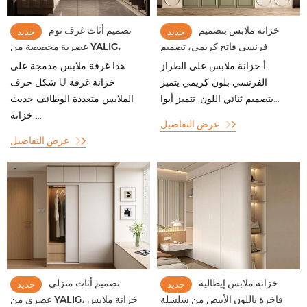
خزانة ملابس بتصميم
تصميم أثاث غرف نوم
جديد
جديد
فرنسي فاتح كريمي، تصميم
عصرية مخصصة من YALIG،
مخصص، إضاءة فاخرة، غرفة
أنظمة خزائن ملابس، خزائن
أ خزانة ملابس على الطراز
هذا غرفة ملابس مدمجة على
معيشة، غرفة نوم، خزانة ملابس
ملابس خشبية واسعة
الفرنسي بلون كريمي يتميز
شكل حرف U خزانة غرفة
مزودة بشريط إضاءة LED
بتصميم ثنائي اللون. تتميز أبوا...
الملابس متعددة الوظائف حديث
خزانة ...
عرض التفاصيل
عرض التفاصيل
خزانة ملابس إيطالية
تصميم أثاث منزلي
جديد
جديد
فاخرة باللون الأبيض من سلسلة
عصري من YALIG، خزانة ملابس