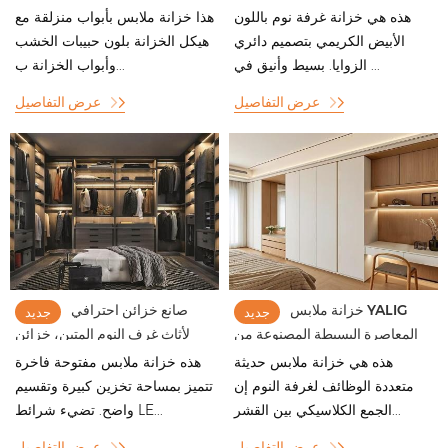
خزانة ملابس بسيطة مقاومة للماء
بيضاء مخصصة بأبواب منزلقة،
هذه هي خزانة غرفة نوم باللون
هذا خزانة ملابس بأبواب منزلقة مع
مصنوعة من الخشب لغرفة النوم
مصممة خصيصًا لغرف النوم.
الأبيض الكريمي بتصميم دائري
هيكل الخزانة بلون حبيبات الخشب
الزوايا. بسيط وأنيق في ...
وأبواب الخزانة ب...
عرض التفاصيل
عرض التفاصيل
خزانة ملابس YALIG
صانع خزائن احترافي
جديد
جديد
المعاصرة البسيطة المصنوعة من
لأثاث غرف النوم المتين، خزائن
الخشب القشرة البيضاء لغرفة النوم
ملابس حديثة فاخرة مخصصة
هذه هي خزانة ملابس حديثة
هذه خزانة ملابس مفتوحة فاخرة
الرئيسية
متعددة الوظائف لغرفة النوم إن
تتميز بمساحة تخزين كبيرة وتقسيم
الجمع الكلاسيكي بين القشر...
واضح. تضيء شرائط LE...
عرض التفاصيل
عرض التفاصيل