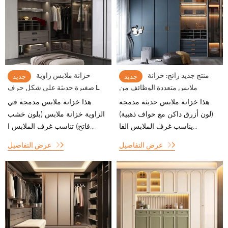
منتج جديد رائج: خزانة
خزانة ملابس زاوية
جديد
جديد
ملابس متعددة الوظائف من
صغيرة حديثة على شكل حرف L
الخشب لغرفة النوم الرئيسية مع
من YALIG مع باب زجاجي بإطار
هذا خزانة ملابس حديثة مدمجة
هذا خزانة ملابس مدمجة في
مساحة تخزين واسعة
من الألومنيوم
(لون أزرق داكن مع حواف ذهبية)
الزاوية خزانة ملابس (بلون خشب
يناسب غرف الملابس الفا...
فاتح) تناسب غرف الملابس ا...
عرض التفاصيل
عرض التفاصيل