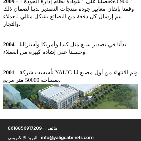
شهادة نظام إدارة الجودة 1SO 9001" ،
- حصلنا
على
"
2009
وقمنا بإتقان معايير جودة منتجات التصدير لدينا لضمان ذلك
يتم إرسال كل دفعة من البضائع بشكل مثالي للعملاء
والتجار.
- بدأنا في تصدير سلع مثل كندا وأمريكا وأستراليا
2004
وحصلنا على إشادة كبيرة من العملاء.
- تأسست شركة YALIG وتم الانتهاء من أول مصنع لنا
2001
بمساحة 50000 متر مربع.
هاتف :
+8618856917209
info@yaligcabinets.com
البريد الإلكتروني :