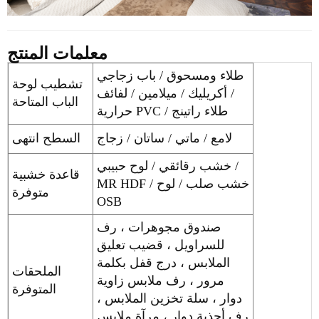
معلمات المنتج
طلاء ومسحوق / باب زجاجي
تشطيب لوحة
/ أكريليك / ميلامين / لفائف
الباب المتاحة
حرارية PVC / طلاء راتينج
لامع / ماتي / ساتان / زجاج
السطح انتهى
خشب رقائقي / لوح حبيبي /
قاعدة خشبية
MR HDF / خشب صلب / لوح
متوفرة
OSB
صندوق مجوهرات ، رف
للسراويل ، قضيب تعليق
الملابس ، درج قفل بكلمة
الملحقات
مرور ، رف ملابس زاوية
المتوفرة
دوار ، سلة تخزين الملابس ،
رف أحذية دوار ، مرآة ملابس