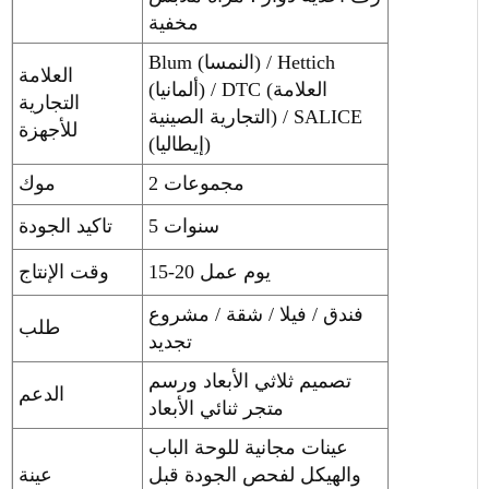
مخفية
Blum (النمسا) / Hettich
العلامة
(ألمانيا) / DTC (العلامة
التجارية
التجارية الصينية) / SALICE
للأجهزة
(إيطاليا)
2 مجموعات
موك
5 سنوات
تاكيد الجودة
15-20 يوم عمل
وقت الإنتاج
فندق / فيلا / شقة / مشروع
طلب
تجديد
تصميم ثلاثي الأبعاد ورسم
الدعم
متجر ثنائي الأبعاد
عينات مجانية للوحة الباب
والهيكل لفحص الجودة قبل
عينة