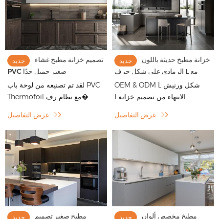
خزانة مطبخ حديثة باللون
تصميم خزانة مطبخ غشاء
جديد
جديد
الرمادي على شكل حرف L مع
PVC صغير جميل جدًا
تصميم جزيرة مطبخ صغير
OEM & ODM L شكل ورنيش
لقد تم تصنيعه من لوحة باب PVC
الانتهاء من تصميم خزانة ا
Thermofoil مع نظام رف�
عرض التفاصيل
عرض التفاصيل
مطبخ مخصص ألوان
مطبخ صغير تصميم
جديد
جديد