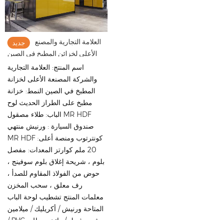
العلامة التجارية والمصنع
جديد
الأعلى لخزائن المطبخ في الصين
اسم المنتج: العلامة التجارية
والشركة المصنعة الأعلى لخزانة
المطبخ في الصين النمط: خزانة
مطبخ على الطراز الحديث لوح
الباب: طلاء مصقول MR HDF
صندوق السيارة : ورنيش منتهي
MR HDF كونترتوب ومنصة أعلى:
20 ملم كوارتز المعدات: مفصل
بلوم ، شريحة إغلاق بلوم سوفينج ،
حوض من الفولاذ المقاوم للصدأ ،
رف معلق ، سحب المخزن
معلمات المنتج تشطيب لوحة الباب
المتاحة ورنيش / أكريليك / ميلامين