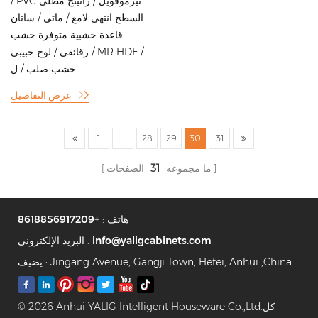
/ PVC ثيرموفويل / راتينج مطلي
السطح انتهى لامع / ماتي / ساتان
قاعدة خشبية متوفرة خشب
رقائقي / لوح حبيبي / MR HDF /
خشب صلب / ل...
عرض التفاصيل
1
...
28
29
30
31
ما مجموعه
31
الصفحات
هاتف :
+8618856917209
info@yaligcabinets.com
البريد الإلكتروني :
يضيف : Jingang Avenue, Gangji Town, Hefei, Anhui ,China
© 2026 Anhui YALIG Intelligent Houseware Co.,Ltd.كل