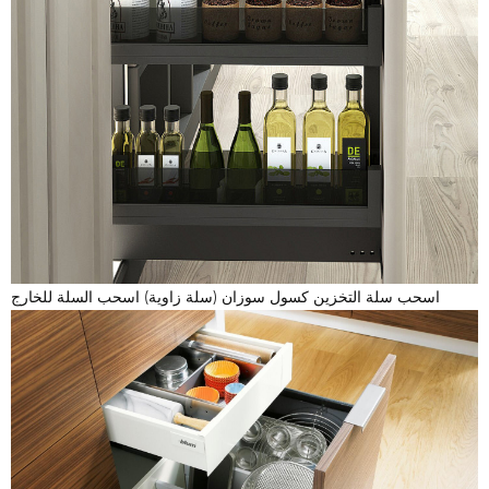
اسحب سلة التخزين كسول سوزان (سلة زاوية) اسحب السلة للخارج