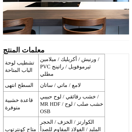
معلمات المنتج
ورنيش / أكريليك / ميلامين /
تشطيب لوحة
PVC ثيرموفويل / راتينج
الباب المتاحة
مطلي
لامع / ماتي / ساتان
السطح انتهى
خشب رقائقي / لوح حبيبي /
قاعدة خشبية
MR HDF / خشب صلب / لوح
متوفرة
OSB
الكوارتز / الخزف / الحجر
الملبد / الفولاذ المقاوم للصدأ
متاح كونترتوب