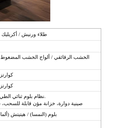
طلاء ورنيش / أكريليك / 
الخشب الرقائقي / ألواح الخشب المضغوط / أ
كوارتز
كوارتز
نظام بلوم ثنائي الطي للرفع، مفصلات بلوم، منزلقات بلوم ذات الإغلاق الناعم.
صينية دوارة، خزانة مؤن قابلة للسحب، 
بلوم (النمسا) / هيتيتش (ألما