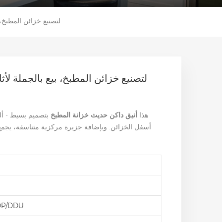
شركة YALIG لتصنيع خزائن 
هذا
أنيق داكن
حديث
خزانة المطبخ
بتصميم بسيط - أل
DP/DDU