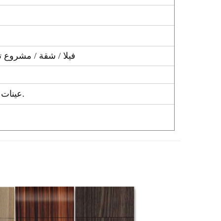
فيلا / شقة / مشروع 
عينات مجانية للأبواب وألواح الهيكل لفحص الجودة قبل الطلب.