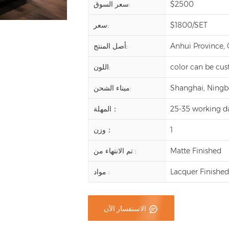
$2500
سعر السوق:
$1800/SET
سعر:
Anhui Province,
أصل المنتج:
color can be cu
اللون:
Shanghai, Ningbo,
ميناء الشحن:
25-35 working d
المهلة：
1
وزن：
Matte Finished
تم الانتهاء من :
Lacquer Finishe
مواد :
الاستفسار الآن