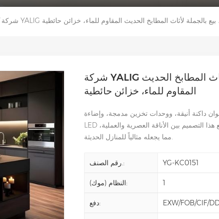
المطبخ، بيع بالجملة لأثاث المطابخ الحديث المقاوم للماء، خزائن حائطية
شركة YALIG لتصنيع خزائن المطبخ، بيع بالجملة لأثاث المطابخ الحديث
المقاوم للماء، خزائن حائطية
وان داكنة أنيقة، ووحدات تخزين مدمجة، وإضاءة
LED أسفل الخزائن. وبإضافة جزيرة مركزية متناسقة، يجمع هذا التصميم بين الأناقة العصرية والعملية،
مما يجعله مثالياً للمنازل الحديثة.
YG-KC0151
رقم الصنف.:
1
النظام (موك):
EXW/FOB/CIF/D
دفع: