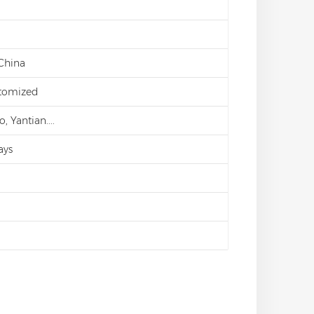
 China
stomized
 Yantian....
ays
d