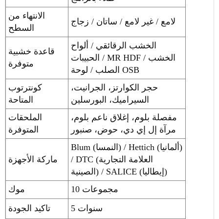
الانتهاء من
لامع / غير لامع / ساتان / زجاج
السطح
الخشب الرقائقي / ألواح
قاعدة خشبية
الحبيبات / MR HDF / الخشب
متوفرة
الصلب / لوحة OSB
حجر الكوارتز، الجرانيت،
كونترتوب
السيراميك، البورسلين
المتاحة
مفصلة بلوم، إغلاق ناعم بلوم،
الملحقات
مرآة إل إي دي، حوض، صنبور
المتوفرة
Blum (النمسا) / Hettich (ألمانيا)
/ DTC (العلامة التجارية
ماركة الأجهزة
الصينية) / SALICE (إيطاليا)
10 مجموعات
موك
5 سنوات
تاكيد الجودة