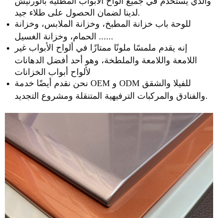
والذي يُستخدم في جميع ألواح الأبواب المطلية بالورنيش
لدينا لضمان الحصول على طلاء جيد.
للوحة باب خزانة المطبخ، وخزانة الملابس، وخزانة
الحمام، وخزانة الغسيل ......
إنه يقدم ملمسًا ملونًا ممتازًا في ألواح الأبواب غير
اللامعة واللامعة والملطخة، وهو أحد أفضل الدهانات
لألواح أبواب الخزانات
نحن نقدم أيضًا خدمة OEM و ODM للفيلا والشقق
والفنادق والمركبات الترفيهية المتنقلة ومشروع التجديد.