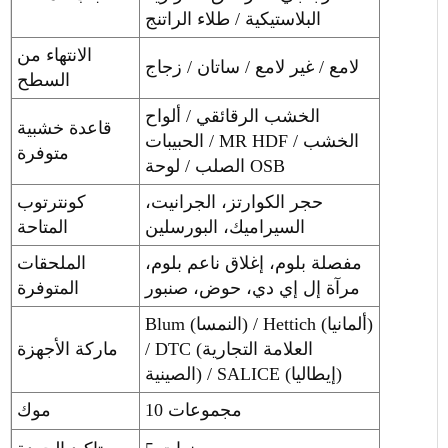
البلاستيكية / طلاء الراتنج
الانتهاء من
لامع / غير لامع / ساتان / زجاج
السطح
الخشب الرقائقي / ألواح
قاعدة خشبية
الحبيبات / MR HDF / الخشب
متوفرة
الصلب / لوحة OSB
حجر الكوارتز، الجرانيت،
كونترتوب
السيراميك، البورسلين
المتاحة
مفصلة بلوم، إغلاق ناعم بلوم،
الملحقات
مرآة إل إي دي، حوض، صنبور
المتوفرة
Blum (النمسا) / Hettich (ألمانيا)
/ DTC (العلامة التجارية
ماركة الأجهزة
الصينية) / SALICE (إيطاليا)
10 مجموعات
موك