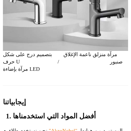
مرآة منزلق ناعمة الإغلاق
بتصميم درج على شكل
صنبور
/
حرف U
مرآة بإضاءة LED
إيجابياتنا
1. أفضل المواد التي استخدمناها
المستورد من هولندا،
"AkzoNobel"
نحن نستخدم طلاء