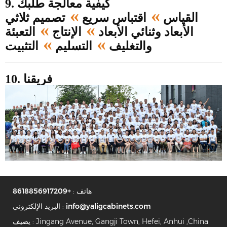
9. كيفية معالجة طلبك
»
»
القياس
اقتباس سريع
تصميم ثلاثي
»
»
الأبعاد وثنائي الأبعاد
الإنتاج
التعبئة
»
»
والتغليف
التسليم
التثبيت
10. فريقنا
هاتف :
+8618856917209
info@yaligcabinets.com
البريد الإلكتروني :
يضيف : Jingang Avenue, Gangji Town, Hefei, Anhui ,China