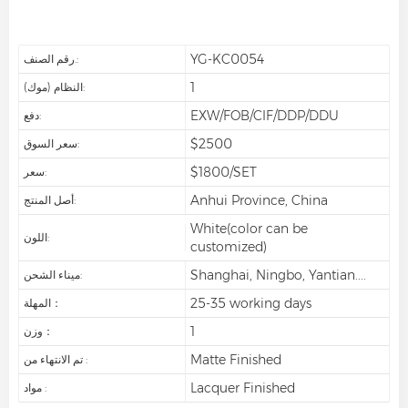
YG-KC0054
رقم الصنف.:
1
النظام (موك):
EXW/FOB/CIF/DDP/DDU
دفع:
$2500
سعر السوق:
$1800/SET
سعر:
Anhui Province, China
أصل المنتج:
White(color can be
اللون:
customized)
Shanghai, Ningbo, Yantian....
ميناء الشحن:
25-35 working days
المهلة：
1
وزن：
Matte Finished
تم الانتهاء من :
Lacquer Finished
مواد :