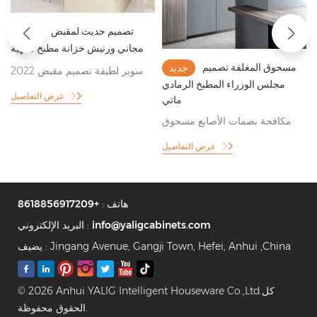
تصميم حديث لمقبض
جديد
مجاني ورنيش خزانة مطبخ منتهية
مسحوق المغلفة تصميم
جديد
2022 سوبر لطيفة تصميم مقبض
مجلس الوزراء المطبخ الرمادي
مطبخ مجلس الوزراء
عرض التفاصيل
ماتي
مكافحة بصمات الأصابع مسحوق
مطلي رمادي نمط خزانة المطبخ
عرض التفاصيل
هاتف :
+8618856917209
info@yaligcabinets.com
البريد الإلكتروني :
يضيف : Jingang Avenue, Gangji Town, Hefei, Anhui ,China
© 2026 Anhui YALIG Intelligent Houseware Co.,Ltd.كل
الحقوق محفوظة.