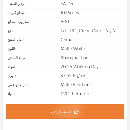
YA-D5
رقم الصنف.:
10 Pieces
النظام (موك):
500
مخزون البضائع:
T/T , L/C , Credit Card , PayPal
دفع:
China
أصل المنتج:
Matte White
اللون:
Shanghai Port
ميناء الشحن:
20-25 Working Days
المهلة：
37-45 Kg/m²
وزن：
Matte Finished
تم الانتهاء من :
PVC Thermofoil
مواد :
الاستفسار الآن