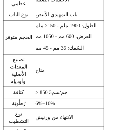
عظمي
باب التمهيدي الأبيض
نوع الباب
الطول: 1900 ملم - 2150 ملم
العرض: 600 مم - 1050 مم
الحجم متوفر
السُمك: 35 مم - 45 مم
تصنيع
المعدات
متاح
الأصلية
وأوديإم
> 850 جم/سم3
كثافة
6%~10%
رُطُوبَة
نوع
الانتهاء من ورنيش
التشطيب