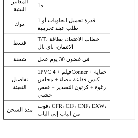
المعايير
ه1
البيئية
1 قدرة تحميل الحاويات أو
موك
طلب عينة تجريبية
T/T، خطاب الاعتماد، بطاقة
قسط
الائتمان، باي بال
في غضون 30 يوم عمل
شحنة
1PVC فيلم + 4Conner حماية +
كيس فقاعة بيضاء + مجلس
تفاصيل
رغوة + كرتون التصدير + قفص
التعبئة
خشبي
فوب، CFR، CIF، CNF، EXW،
مدة الشحن
من الباب إلى الباب