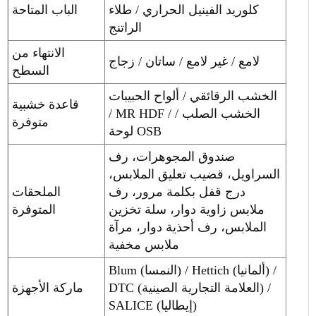
كلوريد الفينيل الحراري / طلاء
الباب المتاحة
الراتنج
الانتهاء من
لامع / غير لامع / ساتان / زجاج
السطح
الخشب الرقائقي / ألواح الحبيبات
قاعدة خشبية
/ MR HDF / الخشب الصلب /
متوفرة
لوحة OSB
صندوق المجوهرات، رف
السراويل، قضيب تعليق الملابس،
درج قفل بكلمة مرور، رف
الملحقات
ملابس زاوية دوار، سلة تخزين
المتوفرة
الملابس، رف أحذية دوار، مرآة
ملابس مخفية
Blum (النمسا) / Hettich (ألمانيا) /
DTC (العلامة التجارية الصينية) /
ماركة الأجهزة
SALICE (إيطاليا)