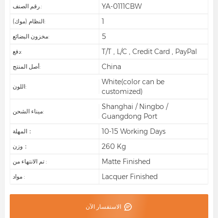
YA-0111CBW
رقم الصنف.:
1
النظام (موك):
5
مخزون البضائع:
T/T , L/C , Credit Card , PayPal
دفع:
China
أصل المنتج:
White(color can be
اللون:
customized)
Shanghai / Ningbo /
ميناء الشحن:
Guangdong Port
10-15 Working Days
المهلة：
260 Kg
وزن：
Matte Finished
تم الانتهاء من :
Lacquer Finished
مواد :
الاستفسار الآن