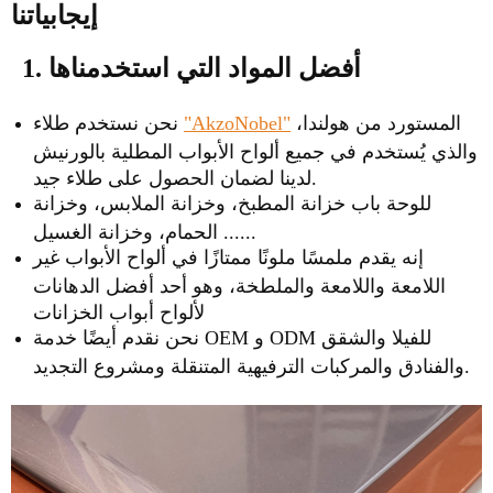
إيجابياتنا
1. أفضل المواد التي استخدمناها
المستورد من هولندا،
"AkzoNobel"
نحن نستخدم طلاء
والذي يُستخدم في جميع ألواح الأبواب المطلية بالورنيش
لدينا لضمان الحصول على طلاء جيد.
للوحة باب خزانة المطبخ، وخزانة الملابس، وخزانة
الحمام، وخزانة الغسيل ......
إنه يقدم ملمسًا ملونًا ممتازًا في ألواح الأبواب غير
اللامعة واللامعة والملطخة، وهو أحد أفضل الدهانات
لألواح أبواب الخزانات
نحن نقدم أيضًا خدمة OEM و ODM للفيلا والشقق
والفنادق والمركبات الترفيهية المتنقلة ومشروع التجديد.