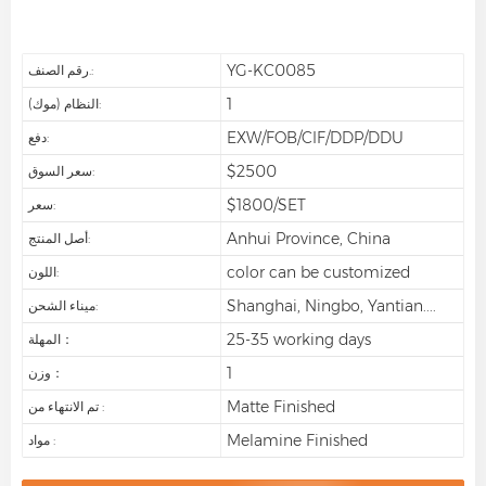
YG-KC0085
رقم الصنف.:
1
النظام (موك):
EXW/FOB/CIF/DDP/DDU
دفع:
$2500
سعر السوق:
$1800/SET
سعر:
Anhui Province, China
أصل المنتج:
color can be customized
اللون:
Shanghai, Ningbo, Yantian....
ميناء الشحن:
25-35 working days
المهلة：
1
وزن：
Matte Finished
تم الانتهاء من :
Melamine Finished
مواد :