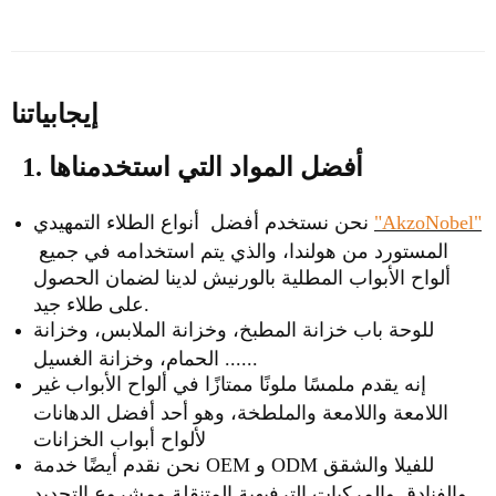
إيجابياتنا
1. أفضل المواد التي استخدمناها
"AkzoNobel"
نحن نستخدم أفضل أنواع الطلاء التمهيدي
المستورد من هولندا، والذي يتم استخدامه في جميع
ألواح الأبواب المطلية بالورنيش لدينا لضمان الحصول
على طلاء جيد.
للوحة باب خزانة المطبخ، وخزانة الملابس، وخزانة
الحمام، وخزانة الغسيل ......
إنه يقدم ملمسًا ملونًا ممتازًا في ألواح الأبواب غير
اللامعة واللامعة والملطخة، وهو أحد أفضل الدهانات
لألواح أبواب الخزانات
نحن نقدم أيضًا خدمة OEM و ODM للفيلا والشقق
والفنادق والمركبات الترفيهية المتنقلة ومشروع التجديد.