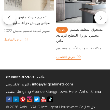
تصميم حديث لمقبض
جديد
مجاني ورنيش خزانة مطبخ منتهية
مسحوق المغلفة تصميم
جديد
2022 سوبر لطيفة تصميم مقبض
مجلس الوزراء المطبخ الرمادي
مطبخ مجلس الوزراء
عرض التفاصيل
ماتي
مكافحة بصمات الأصابع مسحوق
مطلي رمادي نمط خزانة المطبخ
عرض التفاصيل
هاتف :
+8618856917209
info@yaligcabinets.com
البريد الإلكتروني :
يضيف : Jingang Avenue, Gangji Town, Hefei, Anhui ,China
© 2026 Anhui YALIG Intelligent Houseware Co.,Ltd.كل