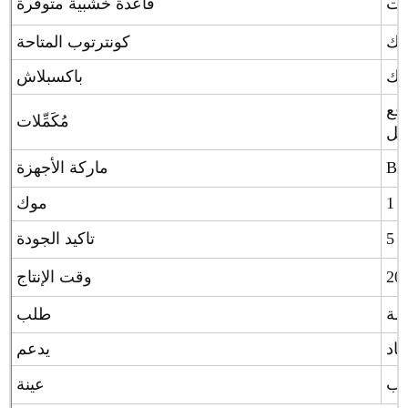
قاعدة خشبية متوفرة
ليك
كونترتوب المتاحة
ليك
باكسبلاش
مُكَمِّلات
ابل
ماركة الأجهزة
ة
موك
ت
تاكيد الجودة
وقت الإنتاج
طلب
عاد
يدعم
عينة