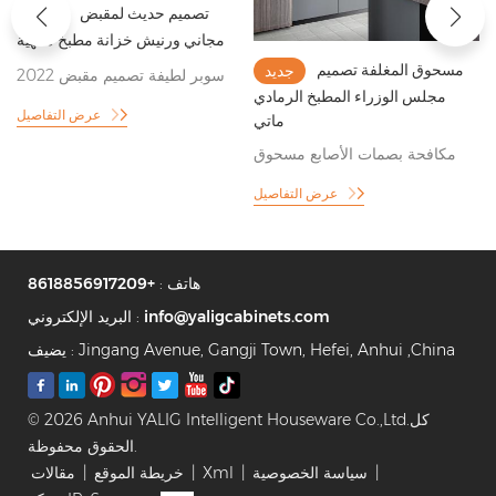
تصميم حديث لمقبض
جديد
مجاني ورنيش خزانة مطبخ منتهية
مسحوق المغلفة تصميم
جديد
2022 سوبر لطيفة تصميم مقبض
مجلس الوزراء المطبخ الرمادي
مطبخ مجلس الوزراء
عرض التفاصيل
ماتي
مكافحة بصمات الأصابع مسحوق
مطلي رمادي نمط خزانة المطبخ
عرض التفاصيل
هاتف :
+8618856917209
info@yaligcabinets.com
البريد الإلكتروني :
يضيف : Jingang Avenue, Gangji Town, Hefei, Anhui ,China
© 2026 Anhui YALIG Intelligent Houseware Co.,Ltd.كل
الحقوق محفوظة.
|
سياسة الخصوصية
|
Xml
|
خريطة الموقع
|
مقالات