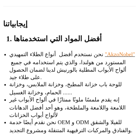
إيجابياتنا
1. أفضل المواد التي استخدمناها
"AkzoNobel"
نحن نستخدم أفضل أنواع الطلاء التمهيدي
المستورد من هولندا، والذي يتم استخدامه في جميع
ألواح الأبواب المطلية بالورنيش لدينا لضمان الحصول
على طلاء جيد.
للوحة باب خزانة المطبخ، وخزانة الملابس، وخزانة
الحمام، وخزانة الغسيل ......
إنه يقدم ملمسًا ملونًا ممتازًا في ألواح الأبواب غير
اللامعة واللامعة والملطخة، وهو أحد أفضل الدهانات
لألواح أبواب الخزانات
نحن نقدم أيضًا خدمة OEM و ODM للفيلا والشقق
والفنادق والمركبات الترفيهية المتنقلة ومشروع التجديد.