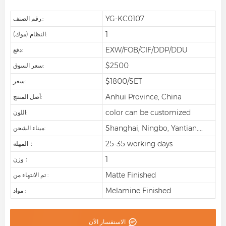
YG-KC0107
رقم الصنف.:
1
النظام (موك):
EXW/FOB/CIF/DDP/DDU
دفع:
$2500
سعر السوق:
$1800/SET
سعر:
Anhui Province, China
أصل المنتج:
color can be customized
اللون:
Shanghai, Ningbo, Yantian....
ميناء الشحن:
25-35 working days
المهلة：
1
وزن：
Matte Finished
تم الانتهاء من :
Melamine Finished
مواد :
الاستفسار الآن