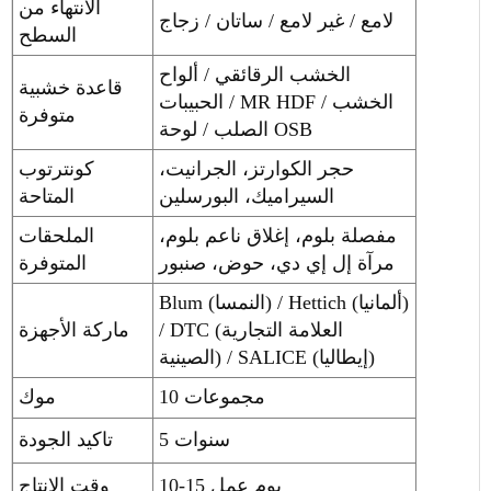
الانتهاء من
لامع / غير لامع / ساتان / زجاج
السطح
الخشب الرقائقي / ألواح
قاعدة خشبية
الحبيبات / MR HDF / الخشب
متوفرة
الصلب / لوحة OSB
حجر الكوارتز، الجرانيت،
كونترتوب
السيراميك، البورسلين
المتاحة
مفصلة بلوم، إغلاق ناعم بلوم،
الملحقات
مرآة إل إي دي، حوض، صنبور
المتوفرة
Blum (النمسا) / Hettich (ألمانيا)
/ DTC (العلامة التجارية
ماركة الأجهزة
الصينية) / SALICE (إيطاليا)
10 مجموعات
موك
5 سنوات
تاكيد الجودة
10-15 يوم عمل
وقت الإنتاج