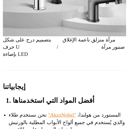
مرآة منزلق ناعمة الإغلاق
بتصميم درج على شكل
/ صنبور
مرآة
حرف U
بإضاءة LED
إيجابياتنا
1. أفضل المواد التي استخدمناها
المستورد من هولندا،
"AkzoNobel"
نحن نستخدم طلاء
والذي يُستخدم في جميع ألواح الأبواب المطلية بالورنيش
لضمان الحصول على طلاء جيد.