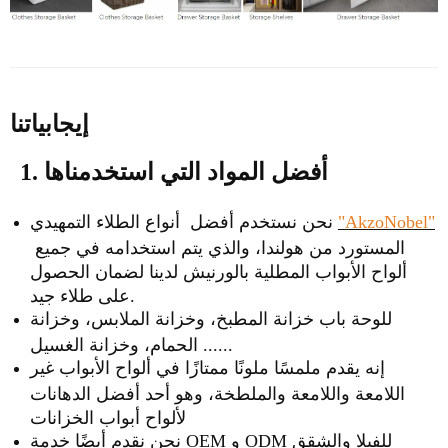
إيجابياتنا
1. أفضل المواد التي استخدمناها
"AkzoNobel"
نحن نستخدم أفضل أنواع الطلاء التمهيدي
المستورد من هولندا، والذي يتم استخدامه في جميع
ألواح الأبواب المطلية بالورنيش لدينا لضمان الحصول
على طلاء جيد.
للوحة باب خزانة المطبخ، وخزانة الملابس، وخزانة
الحمام، وخزانة الغسيل ......
إنه يقدم ملمسًا ملونًا ممتازًا في ألواح الأبواب غير
اللامعة واللامعة والملطخة، وهو أحد أفضل الدهانات
لألواح أبواب الخزانات
نحن نقدم أيضًا خدمة OEM و ODM للفيلا والشقق