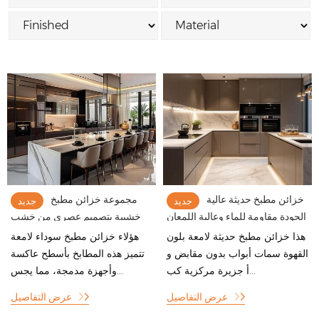
خزائن مطبخ حديثة عالية
مجموعة خزائن مطبخ
جديد
جديد
الجودة مقاومة للماء وعالية اللمعان
خشبية بتصميم عصري من خشب
بتصميم مخصص
رقائقي لامع عالي الجودة من
هذا خزائن مطبخ حديثة لامعة بلون
هؤلاء خزائن مطبخ سوداء لامعة
YALIG
القهوة سمات أبواب بدون مقابض و
تتميز هذه المطابخ بأسطح عاكسة
أ جزيرة مركزية كب...
وأجهزة مدمجة، مما يجس...
عرض التفاصيل
عرض التفاصيل