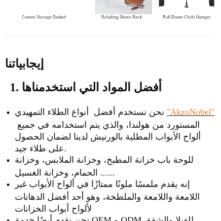
إيجابياتنا
1. أفضل المواد التي استخدمناها
"AkzoNobel"
نحن نستخدم أفضل أنواع الطلاء التمهيدي
المستورد من هولندا، والذي يتم استخدامه في جميع
ألواح الأبواب المطلية بالورنيش لدينا لضمان الحصول
على طلاء جيد.
للوحة باب خزانة المطبخ، وخزانة الملابس، وخزانة
الحمام، وخزانة الغسيل ......
إنه يقدم ملمسًا ملونًا ممتازًا في ألواح الأبواب غير
اللامعة واللامعة والملطخة، وهو أحد أفضل الدهانات
لألواح أبواب الخزانات
نحن نقدم أيضًا خدمة OEM و ODM للفيلا والشقق