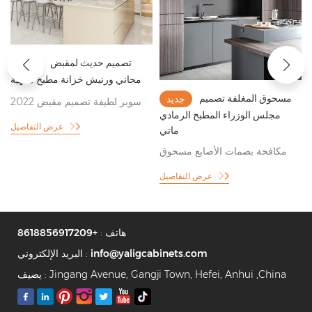
تصميم حديث لمقبض
جديد
مجاني ورنيش خزانة مطبخ منتهية
مسحوق المغلفة تصميم
جديد
2022 سوبر لطيفة تصميم مقبض
مجلس الوزراء المطبخ الرمادي
مطبخ مجلس الوزراء
عرض التفاصيل
ماتي
مكافحة بصمات الأصابع مسحوق
مطلي رمادي نمط خزانة المطبخ
عرض التفاصيل
هاتف :
+8618856917209
info@yaligcabinets.com
البريد الإلكتروني :
يضيف : Jingang Avenue, Gangji Town, Hefei, Anhui ,China