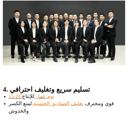
4. تسليم سريع وتغليف احترافي
15-20 يوم عمل
للإنتاج
قوي ومحترف
تغليف الصناديق الخشبية
لمنع الكسر
والخدوش