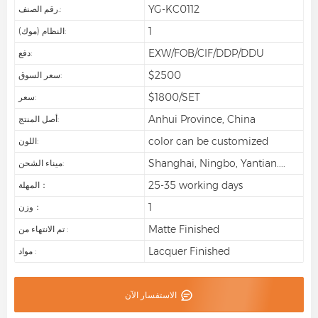
YG-KC0112
رقم الصنف.:
1
النظام (موك):
EXW/FOB/CIF/DDP/DDU
دفع:
$2500
سعر السوق:
$1800/SET
سعر:
Anhui Province, China
أصل المنتج:
color can be customized
اللون:
Shanghai, Ningbo, Yantian....
ميناء الشحن:
25-35 working days
المهلة：
1
وزن：
Matte Finished
تم الانتهاء من :
Lacquer Finished
مواد :
الاستفسار الآن