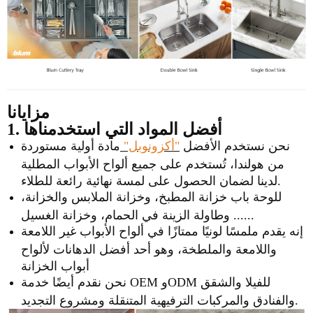
مزايانا
1. أفضل المواد التي استخدمناها
نحن نستخدم الأفضل
"أكزونوبل"
مادة أولية مستوردة
من هولندا، تُستخدم على جميع ألواح الأبواب المطلية
لدينا لضمان الحصول على لمسة نهائية رائعة للطلاء.
للوحة باب خزانة المطبخ، وخزانة الملابس والخزانة،
وطاولة الزينة في الحمام، وخزانة الغسيل ......
إنه يقدم ملمسًا لونيًا ممتازًا في ألواح الأبواب غير اللامعة
واللامعة والملطخة، وهو أحد أفضل الدهانات لألواح
أبواب الخزانة
نحن نقدم أيضًا خدمة OEM وODM للفيلا والشقق
والفنادق والمركبات الترفيهية المتنقلة ومشروع التجديد.