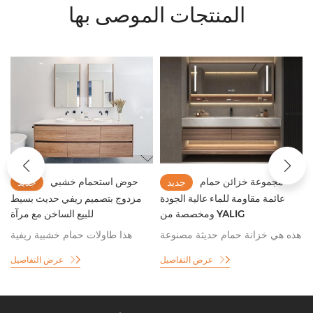
المنتجات الموصى بها
حوض حمام عائم حديث
مجموعة خزائن حمام
جديد
جديد
مقاوم للماء مصنوع من حجر
عائمة مقاومة للماء عالية الجودة
الكوارتز الاصطناعي الأكثر مبيعًا
ومخصصة من YALIG
هذا خزانة حمام عصرية بسيطة
هذه هي خزانة حمام حديثة مصنوعة
يحتوي على درجين لتخزين
من قشرة الخشب مع مرآة أنيقة.
عرض التفاصيل
عرض التفاصيل
مستلزمات الحمام ومرآة حمام
تحتوي على فواصل وأدراج، مما
مستطيلة ذكية، مما يوفر لك الراحة
يوفر مساحة تخزين واسعة. مزودة
عندما تستيقظ مبكرًا لغسل الملابس
بشرائط إضاءة ليد، جميلة وعملية.
واللباس.