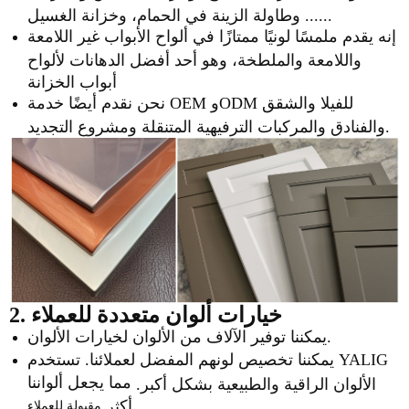
وطاولة الزينة في الحمام، وخزانة الغسيل ......
إنه يقدم ملمسًا لونيًا ممتازًا في ألواح الأبواب غير اللامعة
واللامعة والملطخة، وهو أحد أفضل الدهانات لألواح
أبواب الخزانة
نحن نقدم أيضًا خدمة OEM وODM للفيلا والشقق
والفنادق والمركبات الترفيهية المتنقلة ومشروع التجديد.
2. خيارات ألوان متعددة للعملاء
يمكننا توفير الآلاف من الألوان لخيارات الألوان.
يمكننا تخصيص لونهم المفضل لعملائنا. تستخدم YALIG
مما يجعل ألواننا
الألوان الراقية والطبيعية بشكل أكبر.
مقبولة للعملاء.
أكثر