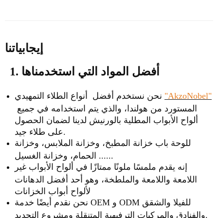
إيجابياتنا
1. أفضل المواد التي استخدمناها
"AkzoNobel"
نحن نستخدم أفضل أنواع الطلاء التمهيدي
المستورد من هولندا، والذي يتم استخدامه في جميع
ألواح الأبواب المطلية بالورنيش لدينا لضمان الحصول
على طلاء جيد.
للوحة باب خزانة المطبخ، وخزانة الملابس، وخزانة
الحمام، وخزانة الغسيل ......
إنه يقدم ملمسًا ملونًا ممتازًا في ألواح الأبواب غير
اللامعة واللامعة والملطخة، وهو أحد أفضل الدهانات
لألواح أبواب الخزانات
نحن نقدم أيضًا خدمة OEM و ODM للفيلا والشقق
والفنادق والمركبات الترفيهية المتنقلة ومشروع التجديد.