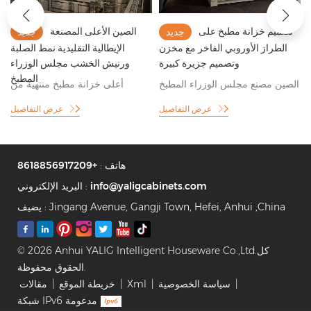
تصميم خزانة مطبخ على
الصين الأعلى المصنعة
جديد
جديد
الطراز الأوروبي الفاخر مع مخزن
الإيطالية التقليدية نمط الصلبة
وتصميم جزيرة كبيرة
ورنيش الخشب مجلس الوزراء
المطبخ
الصين مصنع مجلس الوزراء المطبخ
أعلى خزانة مطبخ منتهية من
الأعلى توريد خزانة مطبخ على
الخشب الصلب المطلي بالورنيش
عرض التفاصيل
عرض التفاصيل
الطراز الأوروبي عالية المستوى
مع نموذج تقليم وتصميم سطح من
الرخام الداكن الطبيعي
هاتف :
+8618856917209
info@yaligcabinets.com
البريد الإلكتروني :
يضيف : Jingang Avenue, Gangji Town, Hefei, Anhui ,China
© 2026 Anhui YALIG Intelligent Houseware Co.,Ltd.كل
الحقوق محفوظة.
|
سياسة الخصوصية
|
Xml
|
خريطة الموقع
|
مقالات
شبكة IPv6 مدعومة