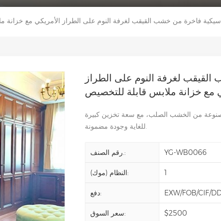
سيكية فاخرة من خشب القيقب لغرفة النوم على الطراز الأمريكي مع خزانة م
القيقب لغرفة النوم على الطراز
 مع خزانة ملابس قابلة للتخصيص
نوعة من الخشب الصلب، مع سعة تخزين كبيرة
للغاية وجودة مضمونة.
YG-WB0066
رقم الصنف.:
1
النظام (موك):
EXW/FOB/CIF/D
دفع:
$2500
سعر السوق: