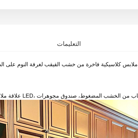
التعليمات
ملابس كلاسيكية فاخرة من خشب القيقب لغرفة النوم على الط
زلق إغلاق Blum Sofing، علاقة ملابس، إضاءة LED، باب من الخشب المضغوط، صندوق مجوهرات