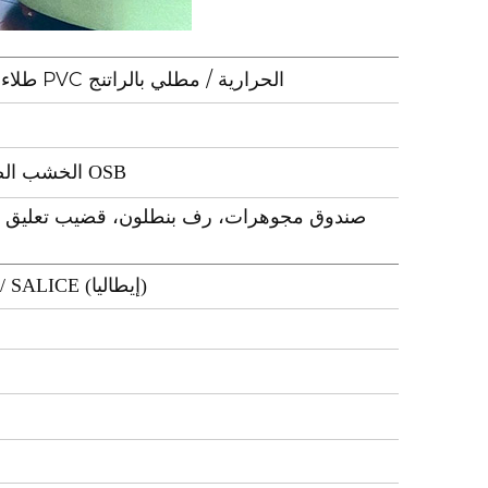
طلاء الورنيش والبودرة / باب زجاجي / أكريليك / ميلامين / رقائق PVC الحرارية / مطلي بالراتنج
الخشب الرقائقي / لوح الجسيمات / MR HDF / الخشب الصلب / لوحة OSB
صندوق مجوهرات، رف بنطلون، قضيب تعليق مل
Blum(النمسا) / Hettich (ألمانيا) / DTC(علامة تجارية صينية) / SALICE (إيطاليا)