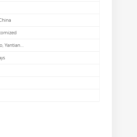
 China
stomized
 Yantian....
ays
d